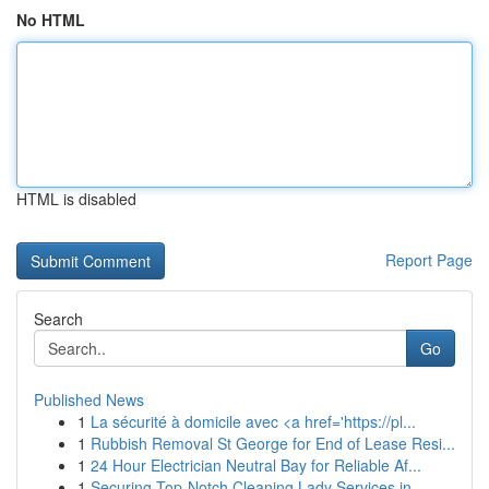
No HTML
HTML is disabled
Report Page
Search
Go
Published News
1
La sécurité à domicile avec <a href='https://pl...
1
Rubbish Removal St George for End of Lease Resi...
1
24 Hour Electrician Neutral Bay for Reliable Af...
1
Securing Top-Notch Cleaning Lady Services in ...