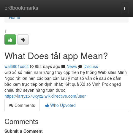
Home
pr8bookmarks
Togg
navi
Home
1
What Does tải app Mean?
walti801cdc4
854 days ago
News
Discuss
Giờ xổ số miền nam lượng truy cập trên hệ thống Web sites Minh
Ngọc rất lớn nên các bạn cần lưu ý một số vấn đề sau để đảm
bảo xem trực tiếp ổn định nhất: Kết quả Xổ số Vĩnh Prolonged
chiều thứ seven hàng tuần được
https://larryz578xyx2.wikidirective.com/user
Comments
Who Upvoted
Comments
Submit a Comment