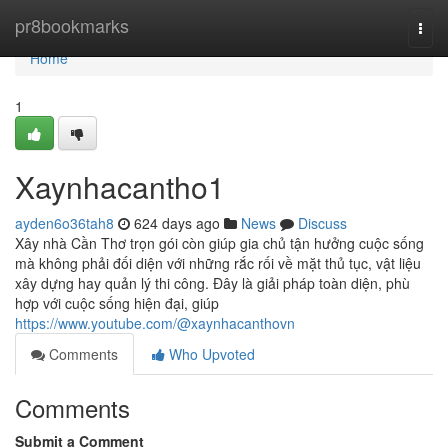
Home
pr8bookmarks
Togg
navi
Home
1
Xaynhacantho1
ayden6o36tah8
624 days ago
News
Discuss
Xây nhà Cần Thơ trọn gói còn giúp gia chủ tận hưởng cuộc sống
mà không phải đối diện với những rắc rối về mặt thủ tục, vật liệu
xây dựng hay quản lý thi công. Đây là giải pháp toàn diện, phù
hợp với cuộc sống hiện đại, giúp
https://www.youtube.com/@xaynhacanthovn
Comments
Who Upvoted
Comments
Submit a Comment