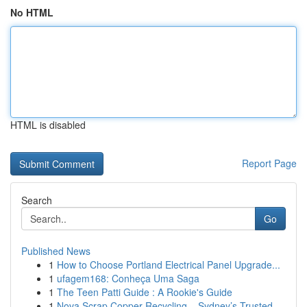
No HTML
HTML is disabled
Report Page
Search
Go
Published News
1
How to Choose Portland Electrical Panel Upgrade...
1
ufagem168: Conheça Uma Saga
1
The Teen Patti Guide : A Rookie's Guide
1
Nova Scrap Copper Recycling – Sydney’s Trusted ...