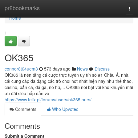
Home
pr8bookmarks
Togg
navi
Home
1
OK365
connor8t64uem3
573 days ago
News
Discuss
OK365 là nền tảng cá cược trực tuyến uy tín số #1 Châu Á, nhà
cái cung cấp đa dạng các trò chơi hot nhất hiện nay như thể thao,
casino, bắn cá, đá gà, nổ hũ,... OK365 nổi bật với kho khuyến mãi
ưu đãi siêu hấp dẫn và
https://www.telix.pl/forums/users/ok365tours/
Comments
Who Upvoted
Comments
Submit a Comment