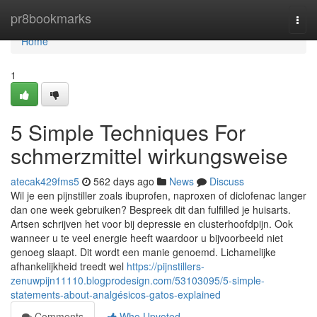
Home
pr8bookmarks
Togg
navi
Home
1
5 Simple Techniques For
schmerzmittel wirkungsweise
atecak429fms5
562 days ago
News
Discuss
Wil je een pijnstiller zoals ibuprofen, naproxen of diclofenac langer
dan one week gebruiken? Bespreek dit dan fulfilled je huisarts.
Artsen schrijven het voor bij depressie en clusterhoofdpijn. Ook
wanneer u te veel energie heeft waardoor u bijvoorbeeld niet
genoeg slaapt. Dit wordt een manie genoemd. Lichamelijke
afhankelijkheid treedt wel
https://pijnstillers-
zenuwpijn11110.blogprodesign.com/53103095/5-simple-
statements-about-analgésicos-gatos-explained
Comments
Who Upvoted