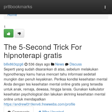
Home
pr8bookmarks
Togg
navi
Home
1
The 5-Second Trick For
hipnoterapi gratis
billx863qzg6
536 days ago
News
Discuss
Seperti yang sudah disarankan di atas, sebelum melakukan
hypnotherapy kamu harus mencari tahu informasi sedetail
mungkin dan penuh keyakinan. Periksa kondisi kesehatan mental
Anda dengan tes kesehatan mental online gratis yang tersedia
untuk anak, remaja, dewasa, hingga lansia. Gunakan kalkulator
kesehatan psychological dan lakukan skrining kesehatan mental
online untuk mendapatkan
https://andrewl319env6.frewwebs.com/profile
Comments
Who Upvoted