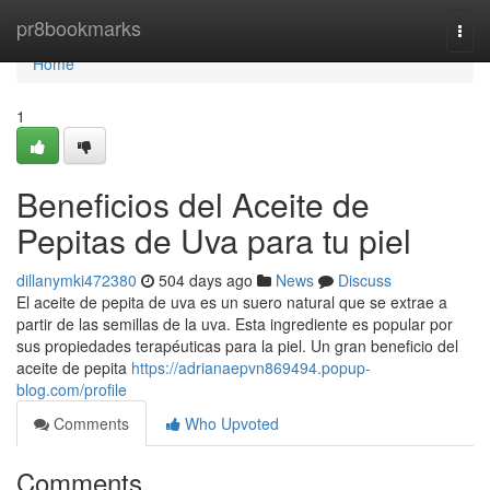
Home
pr8bookmarks
Togg
navi
Home
1
Beneficios del Aceite de
Pepitas de Uva para tu piel
dillanymki472380
504 days ago
News
Discuss
El aceite de pepita de uva es un suero natural que se extrae a
partir de las semillas de la uva. Esta ingrediente es popular por
sus propiedades terapéuticas para la piel. Un gran beneficio del
aceite de pepita
https://adrianaepvn869494.popup-
blog.com/profile
Comments
Who Upvoted
Comments