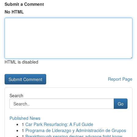
Submit a Comment
No HTML
HTML is disabled
Report Page
Search
Go
Published News
1
Car Park Resurfacing: A Full Guide
1
Programa de Liderazgo y Administración de Grupos
1
Breakthrough sensing devices advance fight know...