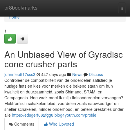
Home
pr8bookmarks
Togg
navi
Home
1
An Unbiased View of Gyradisc
cone crusher parts
johnnieu517sss3
447 days ago
News
Discuss
Controleer de compatibiliteit van de onderdelen satisfied je
huidige fiets en kies voor merken die bekend staan om hun
kwaliteit en duurzaamheid, zoals Shimano, SRAM, en
Campagnolo. Hoe vaak moet ik mijn fietsonderdelen vervangen?
Elektronisch schakelen biedt voordelen zoals nauwkeuriger en
sneller schakelen, minder onderhoud, en betere prestaties onder
alle
https://edsgerf062fgg8.blog4youth.com/profile
Comments
Who Upvoted