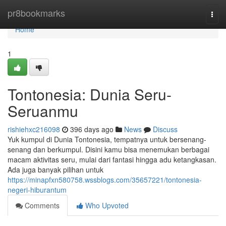
Home
pr8bookmarks
Togg
navi
Home
1
Tontonesia: Dunia Seru-
Seruanmu
rishiehxc216098
396 days ago
News
Discuss
Yuk kumpul di Dunia Tontonesia, tempatnya untuk bersenang-
senang dan berkumpul. Disini kamu bisa menemukan berbagai
macam aktivitas seru, mulai dari fantasi hingga adu ketangkasan.
Ada juga banyak pilihan untuk
https://minapfxn580758.wssblogs.com/35657221/tontonesia-
negeri-hiburantum
Comments
Who Upvoted