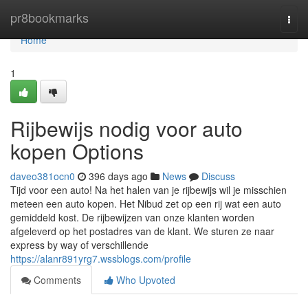
Home
pr8bookmarks
Togg
navi
Home
1
Rijbewijs nodig voor auto
kopen Options
daveo381ocn0
396 days ago
News
Discuss
Tijd voor een auto! Na het halen van je rijbewijs wil je misschien
meteen een auto kopen. Het Nibud zet op een rij wat een auto
gemiddeld kost. De rijbewijzen van onze klanten worden
afgeleverd op het postadres van de klant. We sturen ze naar
express by way of verschillende
https://alanr891yrg7.wssblogs.com/profile
Comments
Who Upvoted