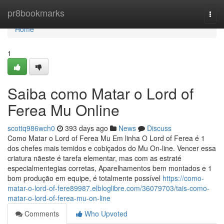
Home
pr8bookmarks
Togg
navi
Home
1
Saiba como Matar o Lord of
Ferea Mu Online
scottq986wch0
393 days ago
News
Discuss
Como Matar o Lord of Ferea Mu Em linha O Lord of Ferea é 1
dos chefes mais temidos e cobiçados do Mu On-line. Vencer essa
criatura nãeste é tarefa elementar, mas com as estraté
especialmentegias corretas, Aparelhamentos bem montados e 1
bom produção em equipe, é totalmente possível
https://como-
matar-o-lord-of-fere89987.elbloglibre.com/36079703/tais-como-
matar-o-lord-of-ferea-mu-on-line
Comments
Who Upvoted