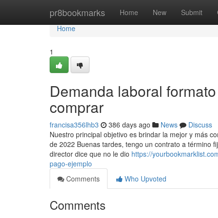
Home
pr8bookmarks
Home
New
Submit
Home
1
Demanda laboral formato
comprar
francisa356lhb3
386 days ago
News
Discuss
Nuestro principal objetivo es brindar la mejor y más c
de 2022 Buenas tardes, tengo un contrato a término f
director dice que no le dio
https://yourbookmarklist.c
pago-ejemplo
Comments
Who Upvoted
Comments