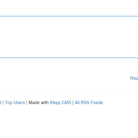
Rep
d
|
Top Users
| Made with
Kliqqi CMS
|
All RSS Feeds