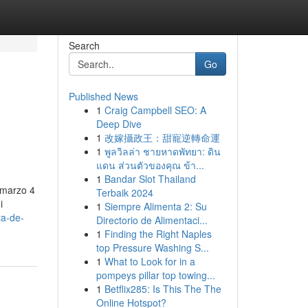
Search
Go
Published News
1
Craig Campbell SEO: A
Deep Dive
1
改嫁攝政王：甜寵逆轉命運
1
พูลวิลล่า ชายหาดพัทยา: ดิน
แดน ส่วนตัวของคุณ ข้า...
1
Bandar Slot Thailand
 marzo 4
Terbaik 2024
i
1
Siempre Alimenta 2: Su
ta-de-
Directorio de Alimentaci...
1
Finding the Right Naples
top Pressure Washing S...
1
What to Look for in a
pompeys pillar top towing...
1
Betflix285: Is This The The
Online Hotspot?