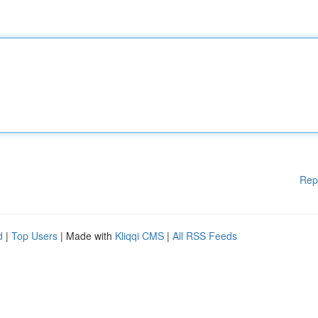
Rep
d
|
Top Users
| Made with
Kliqqi CMS
|
All RSS Feeds