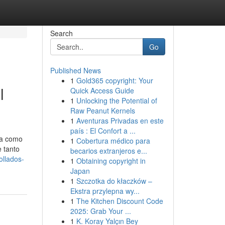
Search
Go
Published News
1
Gold365 copyright: Your
l
Quick Access Guide
1
Unlocking the Potential of
Raw Peanut Kernels
1
Aventuras Privadas en este
país : El Confort a ...
ra como
1
Cobertura médico para
 tanto
becarios extranjeros e...
ollados-
1
Obtaining copyright in
Japan
1
Szczotka do kłaczków –
Ekstra przylepna wy...
1
The Kitchen Discount Code
2025: Grab Your ...
1
K. Koray Yalçın Bey