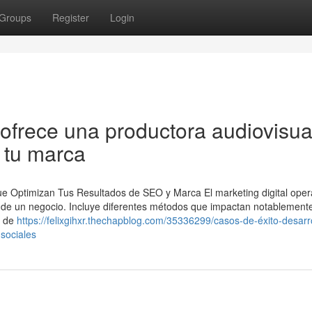
Groups
Register
Login
ofrece una productora audiovisua
 tu marca
Que Optimizan Tus Resultados de SEO y Marca El marketing digital ope
e de un negocio. Incluye diferentes métodos que impactan notablemente
s de
https://felixgihxr.thechapblog.com/35336299/casos-de-éxito-desarr
sociales