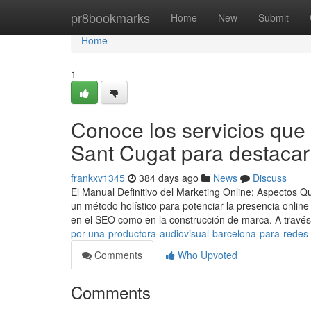
Home
pr8bookmarks
Home
New
Submit
Home
1
Conoce los servicios que 
Sant Cugat para destacar
frankxv1345
384 days ago
News
Discuss
El Manual Definitivo del Marketing Online: Aspectos 
un método holístico para potenciar la presencia onlin
en el SEO como en la construcción de marca. A travé
por-una-productora-audiovisual-barcelona-para-redes-
Comments
Who Upvoted
Comments