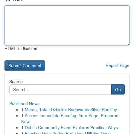
HTML is disabled
Report Page
Search
Go
Published News
1
Mama, Tata i Dziecko: Budowanie Silnej Rodziny
1
Access Immediate Funding: Your Page, Prepared
Now
1
Dublin Community Event Explores Practical Ways ...
1
Effective Decluttering Providers Utilizing Dece...