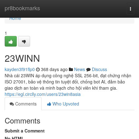
Home
pr8bookmarks
Togg
navi
Home
1
23WINN
kayden3f91flp0
368 days ago
News
Discuss
Nhà cái 23WIN áp dụng công nghệ SSL 256-bit, đạt chứng nhận
ISO 27001, bảo vệ thông tin tuyệt đối, chống bot AI, đảm bảo
giao dịch an toàn và minh bạch cho hội viên khi tham gia.
https://egl.circlly.com/users/23win8asia
Comments
Who Upvoted
Comments
Submit a Comment
No HTML