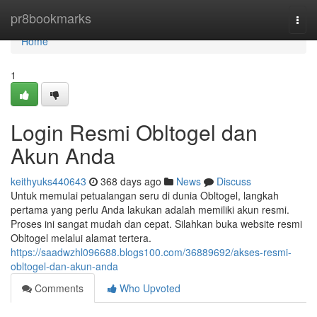
Home
pr8bookmarks
Togg
navi
Home
1
Login Resmi Obltogel dan
Akun Anda
keithyuks440643
368 days ago
News
Discuss
Untuk memulai petualangan seru di dunia Obltogel, langkah
pertama yang perlu Anda lakukan adalah memiliki akun resmi.
Proses ini sangat mudah dan cepat. Silahkan buka website resmi
Obltogel melalui alamat tertera.
https://saadwzhl096688.blogs100.com/36889692/akses-resmi-
obltogel-dan-akun-anda
Comments
Who Upvoted