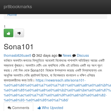
Home
pr8bookmarks
Home
1
Sona101
thomasb826uae5
362 days ago
News
Discuss
বর্তমানে অনলাইন জগতের বিস্তৃতিতে অনেকেই বিনোদনের পাশাপাশি অতিরিক্ত আয়ের একটি
সম্ভাবনা খুঁজছেন। অনলাইন বেটিং এবং ক্যাসিনো গেমিং এই চাহিদার একটি বড় অংশ পূরণ
করছে। সেই দিক থেকে Sona101 নিজেকে উপস্থাপন করেছে একটি বিশ্বাসযোগ্য এবং
আধুনিক অনলাইন গেমিং প্ল্যাটফর্ম হিসেবে, যা বিশেষভাবে বাংলাদেশ ও দক্ষিণ এশিয়ার
ব্যবহারকারীদের জন্য তৈরি।
https://newsreach.site/sona101-
%e0%a6%86%e0%a6%a7%e0%a7%81%e0%a6%a8%e0%a6%bf%e
%e0%a6%85%e0%a6%a8%e0%a6%b2%e0%a6%be%e0%a6%87%
%e0%a6%ac%e0%a7%87%e0%a6%9f%e0%a6%bf%e0%a6%82-
%e0%a6%93-%e0%a6%95%e0%a7%8d/
Comments
Who Upvoted