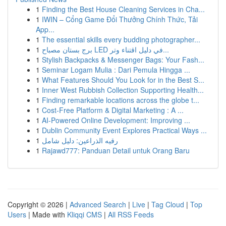
1
Finding the Best House Cleaning Services in Cha...
1
IWIN – Cổng Game Đổi Thưởng Chính Thức, Tải
App...
1
The essential skills every budding photographer...
1
برج بستان مصباح LED في دليل اقتناء وتر...
1
Stylish Backpacks & Messenger Bags: Your Fash...
1
Seminar Logam Mulia : Dari Pemula Hingga ...
1
What Features Should You Look for in the Best S...
1
Inner West Rubbish Collection Supporting Health...
1
Finding remarkable locations across the globe t...
1
Cost-Free Platform & Digital Marketing : A ...
1
AI-Powered Online Development: Improving ...
1
Dublin Community Event Explores Practical Ways ...
1
رقيه الذراعين: دليل شامل
1
Rajawd777: Panduan Detail untuk Orang Baru
Copyright © 2026 |
Advanced Search
|
Live
|
Tag Cloud
|
Top
Users
| Made with
Kliqqi CMS
|
All RSS Feeds