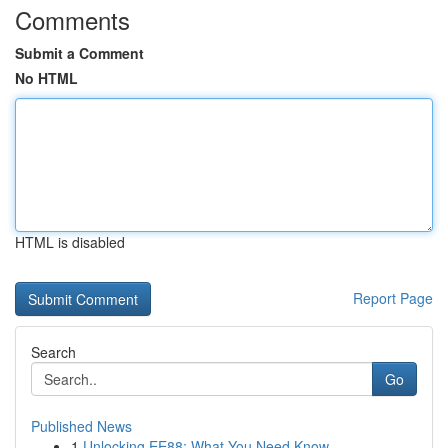
Comments
Submit a Comment
No HTML
HTML is disabled
Report Page
Search
Go
Published News
1
Unlocking EE88: What You Need Know