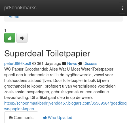
Home
pr8bookmarks
To
na
Home
1
Superdeal Toiletpapier
peterd666kbs8
361 days ago
News
Discuss
WC Papier Groothandel: Alles Wat U Moet WetenToiletpapier
speelt een fundamentele rol in de hygiënewereld, zowel voor
huishoudens als bedrijven. Door toiletpapier in bulk bij een
groothandel te kopen, profiteert u van verschillende voordelen
zoals kostenbesparingen, gebruiksgemak en een continue
bevoorrading. Dit artikel gaat diep in op de wereld
https://schoonmaakbedrijvendd457.blogars.com/35509564/goedkoo
wc-papier-kopen
Comments
Who Upvoted