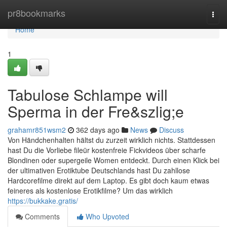
Home
pr8bookmarks
Togg
navi
Home
1
Tabulose Schlampe will
Sperma in der Fre&szlig;e
grahamr851wsm2
362 days ago
News
Discuss
Von Händchenhalten hältst du zurzeit wirklich nichts. Stattdessen
hast Du die Vorliebe fileür kostenfreie Fickvideos über scharfe
Blondinen oder supergeile Women entdeckt. Durch einen Klick bei
der ultimativen Erotiktube Deutschlands hast Du zahllose
Hardcorefilme direkt auf dem Laptop. Es gibt doch kaum etwas
feineres als kostenlose Erotikfilme? Um das wirklich
https://bukkake.gratis/
Comments
Who Upvoted