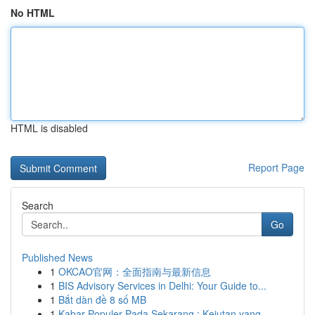
No HTML
HTML is disabled
Report Page
Search
Go
Published News
1
OKCAO官网：全面指南与最新信息
1
BIS Advisory Services in Delhi: Your Guide to...
1
Bắt dàn đề 8 số MB
1
Kabar Populer Pada Sekarang : Kejutan yang