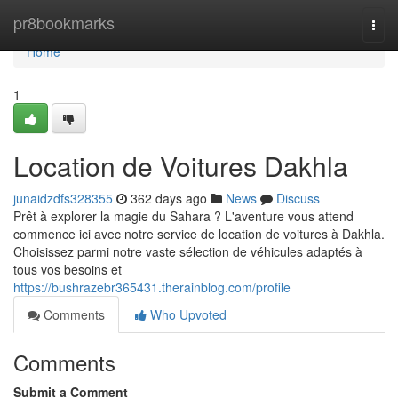
Home
pr8bookmarks
Togg
navi
Home
1
Location de Voitures Dakhla
junaidzdfs328355
362 days ago
News
Discuss
Prêt à explorer la magie du Sahara ? L'aventure vous attend
commence ici avec notre service de location de voitures à Dakhla.
Choisissez parmi notre vaste sélection de véhicules adaptés à
tous vos besoins et
https://bushrazebr365431.therainblog.com/profile
Comments
Who Upvoted
Comments
Submit a Comment