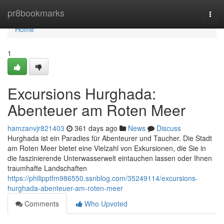
Home
pr8bookmarks
Togg
navi
Home
1
Excursions Hurghada:
Abenteuer am Roten Meer
hamzanvjr821403
361 days ago
News
Discuss
Hurghada ist ein Paradies für Abenteurer und Taucher. Die Stadt
am Roten Meer bietet eine Vielzahl von Exkursionen, die Sie in
die faszinierende Unterwasserwelt eintauchen lassen oder Ihnen
traumhafte Landschaften
https://philipptfm986550.ssnblog.com/35249114/excursions-
hurghada-abenteuer-am-roten-meer
Comments
Who Upvoted