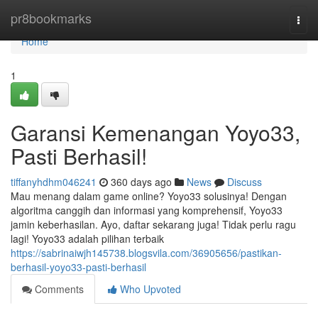
Home
pr8bookmarks
Togg
navi
Home
1
Garansi Kemenangan Yoyo33,
Pasti Berhasil!
tiffanyhdhm046241
360 days ago
News
Discuss
Mau menang dalam game online? Yoyo33 solusinya! Dengan
algoritma canggih dan informasi yang komprehensif, Yoyo33
jamin keberhasilan. Ayo, daftar sekarang juga! Tidak perlu ragu
lagi! Yoyo33 adalah pilihan terbaik
https://sabrinaiwjh145738.blogsvila.com/36905656/pastikan-
berhasil-yoyo33-pasti-berhasil
Comments
Who Upvoted