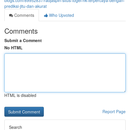
blogs.com/89952837/radjaspin-situs-togel-hk-terpercaya-dengan-
prediksi-jitu-dan-akurat
Comments
Who Upvoted
Comments
Submit a Comment
No HTML
HTML is disabled
Report Page
Search