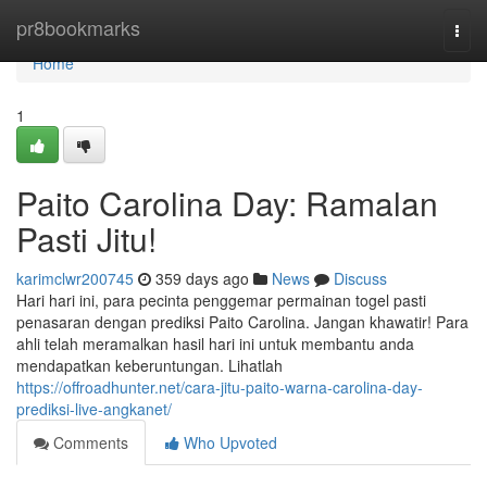
Home
pr8bookmarks
Togg
navi
Home
1
Paito Carolina Day: Ramalan
Pasti Jitu!
karimclwr200745
359 days ago
News
Discuss
Hari hari ini, para pecinta penggemar permainan togel pasti
penasaran dengan prediksi Paito Carolina. Jangan khawatir! Para
ahli telah meramalkan hasil hari ini untuk membantu anda
mendapatkan keberuntungan. Lihatlah
https://offroadhunter.net/cara-jitu-paito-warna-carolina-day-
prediksi-live-angkanet/
Comments
Who Upvoted