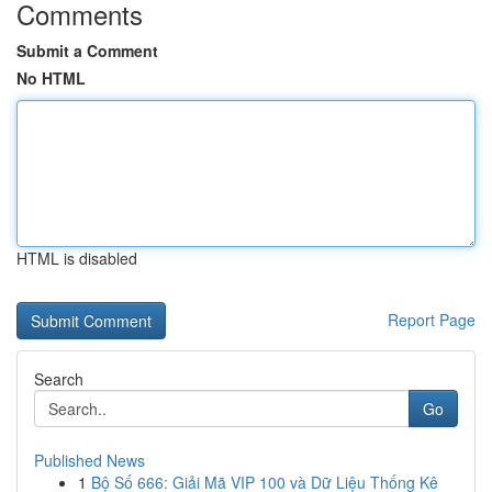
Comments
Submit a Comment
No HTML
HTML is disabled
Report Page
Search
Go
Published News
1
Bộ Số 666: Giải Mã VIP 100 và Dữ Liệu Thống Kê