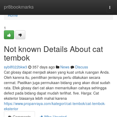
Home
pr8bookmarks
Togg
navi
Home
1
Not known Details About cat
tembok
sybilf022bkw3
357 days ago
News
Discuss
Cat glossy dapat menjadi aksen yang kuat untuk ruangan Anda.
Oleh karena itu, pemilihan jenisnya perlu dilakukan secara
cermat. Pastikan juga permukaan bidang yang akan dicat sudah
rata. Efek glossy dari cat akan memantulkan cahaya sehingga
defect pada bidang dapat mudah terlihat. five. Harga: Cat
eksterior biasanya lebih mahal karena
https://www.propanraya.com/kategori/cat-tembok/cat-tembok-
eksterior
Comments
Who Upvoted