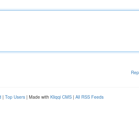
Rep
d
|
Top Users
| Made with
Kliqqi CMS
|
All RSS Feeds