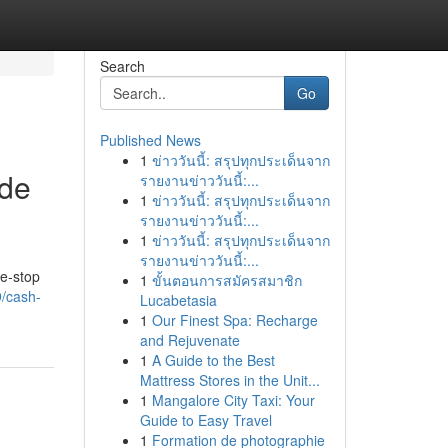
Search
Go
Published News
1
ข่าววันนี้: สรุปทุกประเด็นจาก
ide
รายงานข่าววันนี้:...
1
ข่าววันนี้: สรุปทุกประเด็นจาก
รายงานข่าววันนี้:...
1
ข่าววันนี้: สรุปทุกประเด็นจาก
รายงานข่าววันนี้:...
ne-stop
1
ขั้นตอนการสมัครสมาชิก
9/cash-
Lucabetasia
1
Our Finest Spa: Recharge
and Rejuvenate
1
A Guide to the Best
Mattress Stores in the Unit...
1
Mangalore City Taxi: Your
Guide to Easy Travel
1
Formation de photographie