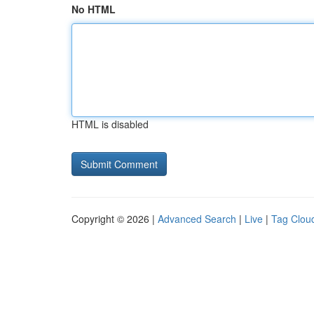
No HTML
HTML is disabled
Copyright © 2026 |
Advanced Search
|
Live
|
Tag Clou