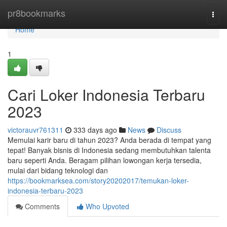
Home
pr8bookmarks
Togg
navi
Home
1
Cari Loker Indonesia Terbaru
2023
victorauvr761311
333 days ago
News
Discuss
Memulai karir baru di tahun 2023? Anda berada di tempat yang
tepat! Banyak bisnis di Indonesia sedang membutuhkan talenta
baru seperti Anda. Beragam pilihan lowongan kerja tersedia,
mulai dari bidang teknologi dan
https://bookmarksea.com/story20202017/temukan-loker-
indonesia-terbaru-2023
Comments
Who Upvoted