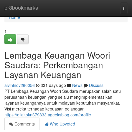
Home
pr8bookmarks
Togg
navi
Home
1
Lembaga Keuangan Woori
Saudara: Perkembangan
Layanan Keuangan
alvinlnov260056
331 days ago
News
Discuss
PT Lembaga Keuangan Woori Saudara merupakan salah satu
perusahaan keuangan yang selalu mengimplementasikan
layanan keuangannya untuk melayani kebutuhan masyarakat.
Visi mereka terhadap kepuasan pelanggan
https://ellakokn679833.ageeksblog.com/profile
Comments
Who Upvoted