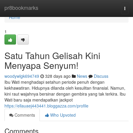
Home
pr8bookmarks
Togg
navi
Home
1
Satu Tahun Gelisah Kini
Menyapa Senyum!
woodywlgk694749
328 days ago
News
Discuss
Ibu Wati menghadapi setahun periode penuh dengan
kekhawatiran. Hidupnya dilanda oleh kesulitan finansial. Namun,
kini raut wajahnya bersinar dengan gembira yang tak terkira. Ibu
Wati baru saja mendapatkan jackpot
https://ellauaej443441.bloggazza.com/profile
Comments
Who Upvoted
Comments