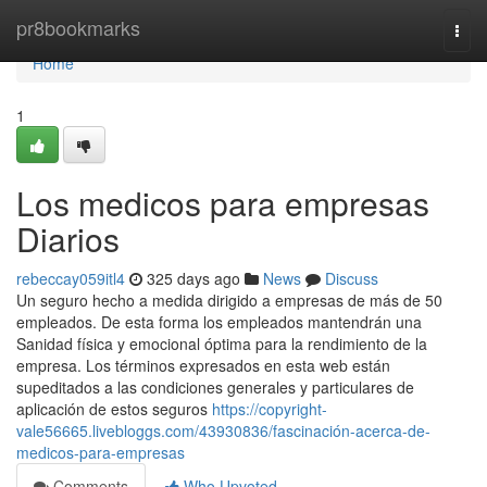
Home
pr8bookmarks
Togg
navi
Home
1
Los medicos para empresas
Diarios
rebeccay059itl4
325 days ago
News
Discuss
Un seguro hecho a medida dirigido a empresas de más de 50
empleados. De esta forma los empleados mantendrán una
Sanidad física y emocional óptima para la rendimiento de la
empresa. Los términos expresados en esta web están
supeditados a las condiciones generales y particulares de
aplicación de estos seguros
https://copyright-
vale56665.livebloggs.com/43930836/fascinación-acerca-de-
medicos-para-empresas
Comments
Who Upvoted