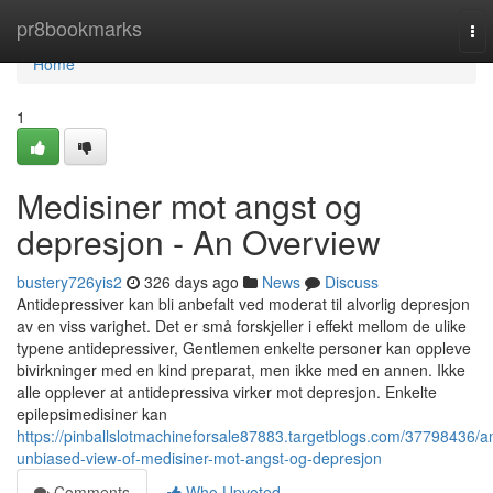
Home
pr8bookmarks
To
nav
Home
1
Medisiner mot angst og
depresjon - An Overview
bustery726yis2
326 days ago
News
Discuss
Antidepressiver kan bli anbefalt ved moderat til alvorlig depresjon
av en viss varighet. Det er små forskjeller i effekt mellom de ulike
typene antidepressiver, Gentlemen enkelte personer kan oppleve
bivirkninger med en kind preparat, men ikke med en annen. Ikke
alle opplever at antidepressiva virker mot depresjon. Enkelte
epilepsimedisiner kan
https://pinballslotmachineforsale87883.targetblogs.com/37798436/a
unbiased-view-of-medisiner-mot-angst-og-depresjon
Comments
Who Upvoted