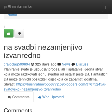
Home
pr8bookmarks
Togg
navi
Home
1
na svadbi nezamjenjivo
izvanredno
craigclag509694
325 days ago
News
Discuss
Planiranje svate je uzbudljiv proces, ali i isplatanje. Jedna stvar
koja može razlikovati jednu svadbu od ostalih jeste DJ. Fantastični
DJ može tehnicki poslužitelj osjet koja će zapamtiti gostima.
Shvatiti
https://bushrahmyb558772.59bloggers.com/37675245/u-
svatovskoj-nezamjenjivo-izvanredno
Comments
Who Upvoted
Comments