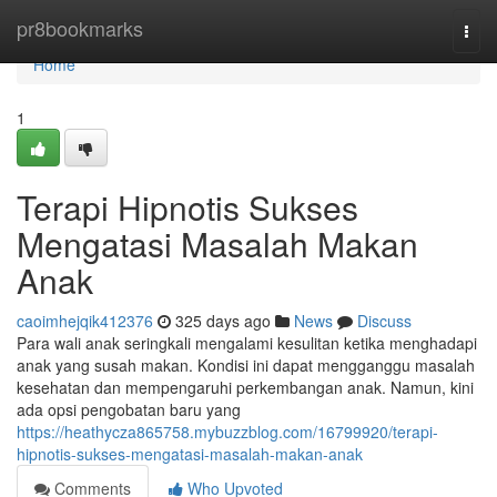
Home
pr8bookmarks
Togg
navi
Home
1
Terapi Hipnotis Sukses
Mengatasi Masalah Makan
Anak
caoimhejqik412376
325 days ago
News
Discuss
Para wali anak seringkali mengalami kesulitan ketika menghadapi
anak yang susah makan. Kondisi ini dapat mengganggu masalah
kesehatan dan mempengaruhi perkembangan anak. Namun, kini
ada opsi pengobatan baru yang
https://heathycza865758.mybuzzblog.com/16799920/terapi-
hipnotis-sukses-mengatasi-masalah-makan-anak
Comments
Who Upvoted