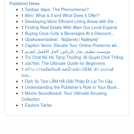
Published News
1
Taobao Vape: The Phenomenon?
1
88m: What is it and What Does it Offer?
1
Developing More Efficient Living Areas with Ele...
1
Finding Real Estate With Allen Our Local Experts
1
Buying Coca-Cola 's Beverages At a Discount...
1
Opakowaniaideal - Najtaniej i Najlepiej!
1
Caption Verve: Elevate Your Online Presence wit...
1
مؤسسة تنظيف بخار بالرياض: الحل الأفضل لتقديم
1
Trò Chơi Nổ Hũ Tặng Thưởng: Bí Quyết Chơi Thắng
1
ufa7bet: The Ultimate Guide for Beginners
1
สร้าง การผลิตภัณฑ์ ลดน้ำหนัก OEM: ทำ แบรนด์
ของ...
1
Dịch Vụ Taxi LÂM HÀ Giải Pháp Đi Lại Tin Cậy...
1
Understanding the Publisher's Role in Your Book...
1
Meme Soundboard: Your Ultimate Amusing
Collection
1
Explore Tarlac