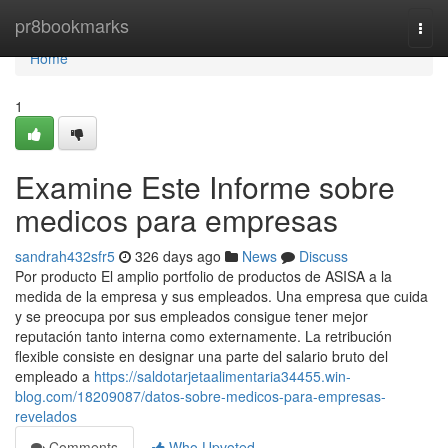
Home
pr8bookmarks
Togg
navi
Home
1
Examine Este Informe sobre
medicos para empresas
sandrah432sfr5
326 days ago
News
Discuss
Por producto El amplio portfolio de productos de ASISA a la
medida de la empresa y sus empleados. Una empresa que cuida
y se preocupa por sus empleados consigue tener mejor
reputación tanto interna como externamente. La retribución
flexible consiste en designar una parte del salario bruto del
empleado a
https://saldotarjetaalimentaria34455.win-
blog.com/18209087/datos-sobre-medicos-para-empresas-
revelados
Comments
Who Upvoted