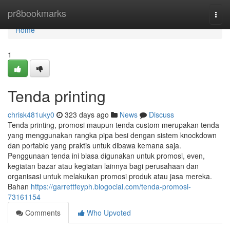
Home
pr8bookmarks
Togg
navi
Home
1
Tenda printing
chrisk481uky0
323 days ago
News
Discuss
Tenda printing, promosi maupun tenda custom merupakan tenda
yang menggunakan rangka pipa besi dengan sistem knockdown
dan portable yang praktis untuk dibawa kemana saja.
Penggunaan tenda ini biasa digunakan untuk promosi, even,
kegiatan bazar atau kegiatan lainnya bagi perusahaan dan
organisasi untuk melakukan promosi produk atau jasa mereka.
Bahan
https://garrettfeyph.blogocial.com/tenda-promosi-
73161154
Comments
Who Upvoted