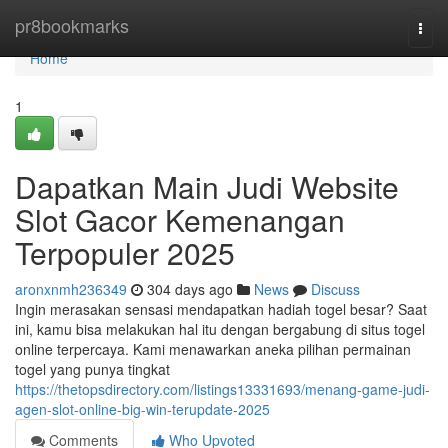
Home
pr8bookmarks
Togg
navi
Home
1
Dapatkan Main Judi Website
Slot Gacor Kemenangan
Terpopuler 2025
aronxnmh236349
304 days ago
News
Discuss
Ingin merasakan sensasi mendapatkan hadiah togel besar? Saat
ini, kamu bisa melakukan hal itu dengan bergabung di situs togel
online terpercaya. Kami menawarkan aneka pilihan permainan
togel yang punya tingkat
https://thetopsdirectory.com/listings13331693/menang-game-judi-
agen-slot-online-big-win-terupdate-2025
Comments
Who Upvoted