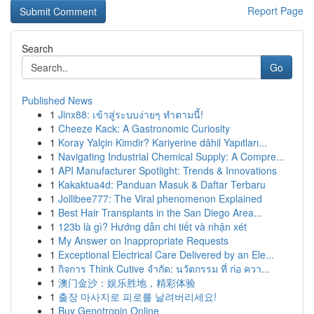
Report Page
Search
Go
Published News
1
Jinx88: เข้าสู่ระบบง่ายๆ ทำตามนี้!
1
Cheeze Kack: A Gastronomic Curiosity
1
Koray Yalçin Kimdir? Kariyerine dâhil Yapıtları...
1
Navigating Industrial Chemical Supply: A Compre...
1
API Manufacturer Spotlight: Trends & Innovations
1
Kakaktua4d: Panduan Masuk & Daftar Terbaru
1
Jollibee777: The Viral phenomenon Explained
1
Best Hair Transplants in the San Diego Area...
1
123b là gì? Hướng dẫn chi tiết và nhận xét
1
My Answer on Inappropriate Requests
1
Exceptional Electrical Care Delivered by an Ele...
1
กิจการ Think Cutive จำกัด: นวัตกรรม ที่ ก่อ ควา...
1
澳门金沙：娱乐胜地，精彩体验
1
출장 마사지로 피로를 날려버리세요!
1
Buy Genotropin Online