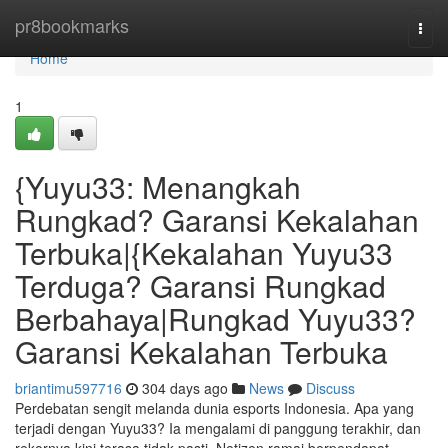
Home
pr8bookmarks
Togg
navi
Home
1
{Yuyu33: Menangkah
Rungkad? Garansi Kekalahan
Terbuka|{Kekalahan Yuyu33
Terduga? Garansi Rungkad
Berbahaya|Rungkad Yuyu33?
Garansi Kekalahan Terbuka
briantimu597716
304 days ago
News
Discuss
Perdebatan sengit melanda dunia esports Indonesia. Apa yang
terjadi dengan Yuyu33? Ia mengalami di panggung terakhir, dan