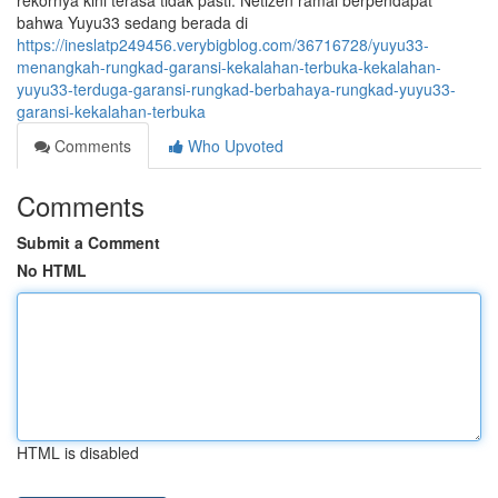
rekornya kini terasa tidak pasti. Netizen ramai berpendapat
bahwa Yuyu33 sedang berada di
https://ineslatp249456.verybigblog.com/36716728/yuyu33-
menangkah-rungkad-garansi-kekalahan-terbuka-kekalahan-
yuyu33-terduga-garansi-rungkad-berbahaya-rungkad-yuyu33-
garansi-kekalahan-terbuka
Comments
Who Upvoted
Comments
Submit a Comment
No HTML
HTML is disabled