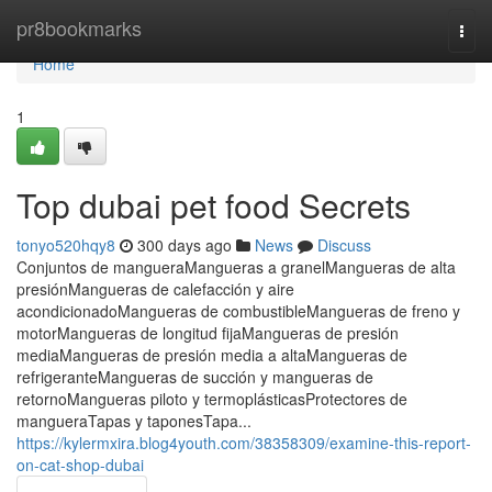
Home
pr8bookmarks
Togg
navi
Home
1
Top dubai pet food Secrets
tonyo520hqy8
300 days ago
News
Discuss
Conjuntos de mangueraMangueras a granelMangueras de alta
presiónMangueras de calefacción y aire
acondicionadoMangueras de combustibleMangueras de freno y
motorMangueras de longitud fijaMangueras de presión
mediaMangueras de presión media a altaMangueras de
refrigeranteMangueras de succión y mangueras de
retornoMangueras piloto y termoplásticasProtectores de
mangueraTapas y taponesTapa...
https://kylermxira.blog4youth.com/38358309/examine-this-report-
on-cat-shop-dubai