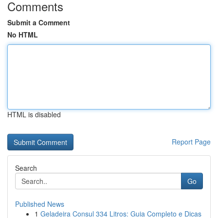
Comments
Submit a Comment
No HTML
HTML is disabled
Report Page
Search
Go
Published News
1
Geladeira Consul 334 Litros: Guia Completo e Dicas