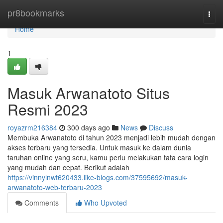
Home
pr8bookmarks
Togg
navi
Home
1
Masuk Arwanatoto Situs
Resmi 2023
royazrm216384
300 days ago
News
Discuss
Membuka Arwanatoto di tahun 2023 menjadi lebih mudah dengan
akses terbaru yang tersedia. Untuk masuk ke dalam dunia
taruhan online yang seru, kamu perlu melakukan tata cara login
yang mudah dan cepat. Berikut adalah
https://vinnylnwt620433.like-blogs.com/37595692/masuk-
arwanatoto-web-terbaru-2023
Comments
Who Upvoted