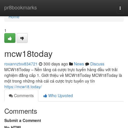
Home
pr8bookmarks
Togg
navi
Home
1
mcw18today
roxannztxv834721
300 days ago
News
Discuss
MCW18Today – Nền tảng cá cược trực tuyến hàng đầu với trải
nghiệm đẳng cấp 1. Giới thiệu về MCW18Today MCW18Today là
một trong những nhà cái cá cược trực tuyến uy tín
https://mcw18.today/
Comments
Who Upvoted
Comments
Submit a Comment
No HTML