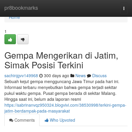
Home
pr8bookmarks
Togg
navi
Home
1
Gempa Mengerikan di Jatim,
Simak Posisi Terkini
sachinjgvv149968
300 days ago
News
Discuss
Sebuah kejut gempa mengguncang Jawa Timur pada hari ini.
Informasi terbaru menyebutkan bahwa gempa terjadi sekitar
pukul waktu gempa. Pusat gempa berada di sekitar Malang.
Hingga saat ini, belum ada laporan resmi
https://sabrinanvqz950324.blogvivi.com/38530998/terkini-gempa-
jatim-berdampak-pada-masyarakat
Comments
Who Upvoted