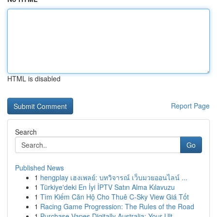
HTML is disabled
Report Page
Search
Go
Published News
1
hengplay เฮงเพลย์: บทวิจารณ์ เว็บมวยออนไลน์ ...
1
Türkiye'deki En İyi İPTV Satın Alma Kılavuzu
1
Tìm Kiếm Căn Hộ Cho Thuê C-Sky View Giá Tốt
1
Racing Game Progression: The Rules of the Road
1
Purchase Vapes Digitally Australia: Your Ult...