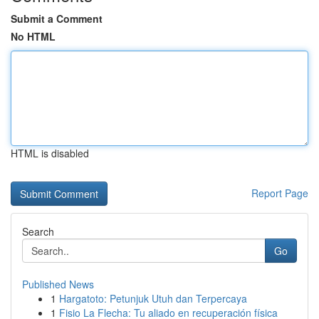
Submit a Comment
No HTML
HTML is disabled
Report Page
Search
Go
Published News
1
Hargatoto: Petunjuk Utuh dan Terpercaya
1
Fisio La Flecha: Tu aliado en recuperación física