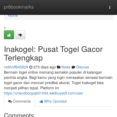
Home
pr8bookmarks
Togg
navi
Home
1
Inakogel: Pusat Togel Gacor
Terlengkap
nellhnff945829
273 days ago
News
Discuss
Bermain togel online memang semakin populer di kalangan
pecinta angka. Bagi kamu yang ingin merasakan sensasi bermain
togel gacor dan mencari prediksi akurat, Togel Inakogel bisa
menjadi pilihan tepat. Platform ini
https://orlandoocpq601094.wikibuysell.com/user
Comments
Who Upvoted
Comments