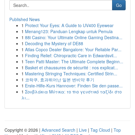
Go
Published News
1
Protect Your Eyes: A Guide to UV400 Eyewear
1
Menang123: Panduan Lengkap untuk Pemula
1
88i Casino: Your Ultimate Online Gaming Destina...
1
Decoding the Mystery of DE88
1
Atlas Copco Dealer Bangalore: Your Reliable Par...
1
Finding Relief: Chiropractic Care in Edwardsvil...
1
Teen Patti Master: The Ultimate Complete Beginn...
1
Basket et chaussures de sécurité : nos explicat...
1
Mastering Stringing Techniques: Certified Strin...
1
코락쿠, 효과뛰어난 일본 변비약 후기
1
Erste-Hilfe-Kurs Hannover: Finden Sie den passe...
1
Σουβλάκια Μύτικα: το πιο γευστικό ταξίδι στο
λι...
Copyright © 2026 |
Advanced Search
|
Live
|
Tag Cloud
|
Top