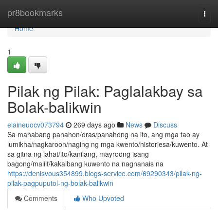
Home
pr8bookmarks
Togg
navi
Home
1
Pilak ng Pilak: Paglalakbay sa
Bolak-balikwin
elaineuocv073794
269 days ago
News
Discuss
Sa mahabang panahon/oras/panahong na ito, ang mga tao ay
lumikha/nagkaroon/naging ng mga kwento/historiesa/kuwento. At
sa gitna ng lahat/ito/kanilang, mayroong isang
bagong/maliit/kakaibang kuwento na nagnanais na
https://denisvous354899.blogs-service.com/69290343/pilak-ng-
pilak-pagpuputol-ng-bolak-balikwin
Comments
Who Upvoted