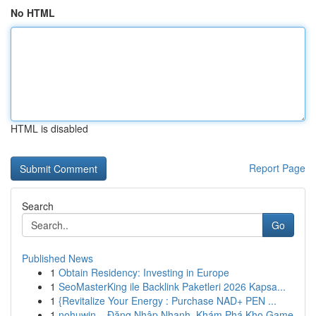
No HTML
HTML is disabled
Report Page
Search
Go
Published News
1
Obtain Residency: Investing in Europe
1
SeoMasterKing ile Backlink Paketleri 2026 Kapsa...
1
{Revitalize Your Energy : Purchase NAD+ PEN ...
1
nohuwin – Đăng Nhập Nhanh, Khám Phá Kho Game