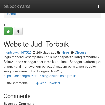
Home
pr8bookmarks
Togg
navi
Home
1
Website Judi Terbaik
montypwxn467520
269 days ago
News
Discuss
Ingin mencari kesempatan untuk mendapatkan uang tambahan?
Saku21 hadir sebagai opsi terbaik untukmu! Sebagai platform judi
aman, kami menawarkan berbagai macam permainan populer
yang bisa kamu coba. Dengan Saku21,
https://jasonsdgm256617.blogrelation.com/profile
Comments
Who Upvoted
Comments
Submit a Comment