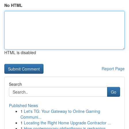
No HTML
HTML is disabled
Report Page
Search
Go
Published News
1
Let's TG: Your Gateway to Online Gaming
Communi...
1
Locating the Right Home Upgrade Contractor ...
1
How contemporary philanthropy is reshaping