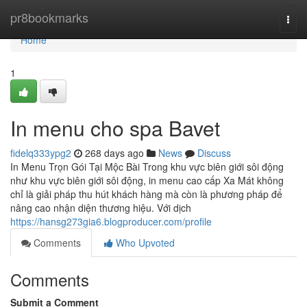
Home
pr8bookmarks
Togg
navi
Home
1
In menu cho spa Bavet
fidelq333ypg2
268 days ago
News
Discuss
In Menu Trọn Gói Tại Mộc Bài Trong khu vực biên giới sôi động
như khu vực biên giới sôi động, in menu cao cấp Xa Mát không
chỉ là giải pháp thu hút khách hàng mà còn là phương pháp để
nâng cao nhận diện thương hiệu. Với dịch
https://hansg273gia6.blogproducer.com/profile
Comments
Who Upvoted
Comments
Submit a Comment