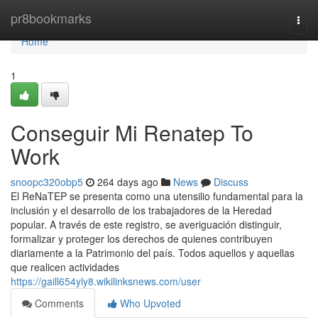
Home
pr8bookmarks
Togg
navi
Home
1
Conseguir Mi Renatep To
Work
snoopc320obp5
264 days ago
News
Discuss
El⁣ ReNaTEP se presenta como ‍una ⁣utensilio fundamental para la
inclusión y el desarrollo de los trabajadores de la Heredad
popular. ⁣A través de este registro,⁣ se averiguación distinguir,
formalizar y proteger los derechos de quienes contribuyen
diariamente a la Patrimonio del país. Todos aquellos y aquellas
que realicen actividades
https://gaill654yly8.wikilinksnews.com/user
Comments
Who Upvoted