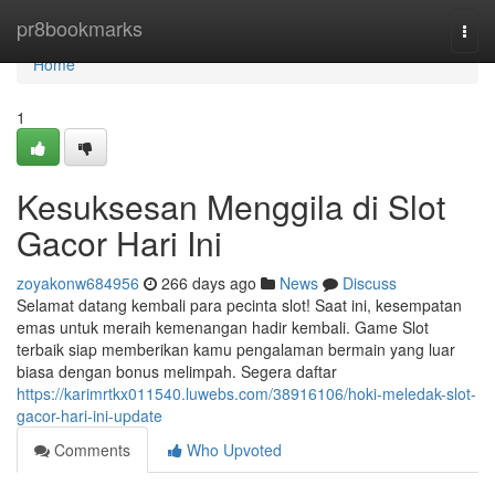
Home
pr8bookmarks
Togg
navi
Home
1
Kesuksesan Menggila di Slot
Gacor Hari Ini
zoyakonw684956
266 days ago
News
Discuss
Selamat datang kembali para pecinta slot! Saat ini, kesempatan
emas untuk meraih kemenangan hadir kembali. Game Slot
terbaik siap memberikan kamu pengalaman bermain yang luar
biasa dengan bonus melimpah. Segera daftar
https://karimrtkx011540.luwebs.com/38916106/hoki-meledak-slot-
gacor-hari-ini-update
Comments
Who Upvoted