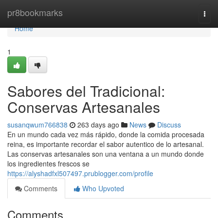
Home
pr8bookmarks
Togg
navi
Home
1
Sabores del Tradicional:
Conservas Artesanales
susanqwum766838
263 days ago
News
Discuss
En un mundo cada vez más rápido, donde la comida procesada
reina, es importante recordar el sabor autentico de lo artesanal.
Las conservas artesanales son una ventana a un mundo donde
los ingredientes frescos se
https://alyshadfxl507497.prublogger.com/profile
Comments
Who Upvoted
Comments