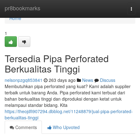
Home
pr8bookmarks
Togg
navi
Home
1
Tersedia Pipa Perforated
Berkualitas Tinggi
nelsonpzgq853841
263 days ago
News
Discuss
Membutuhkan pipa perforated yang kuat? Kami adalah supplier
terbaik untuk barang Anda. Pipa perforated kami terbuat dari
bahan berkualitas tinggi dan diproduksi dengan ketat untuk
melampaui standar bidang. Kita
https://theojdfi907294.dbblog.net/11248879/jual-pipa-perforated-
berkualitas-tinggi
Comments
Who Upvoted